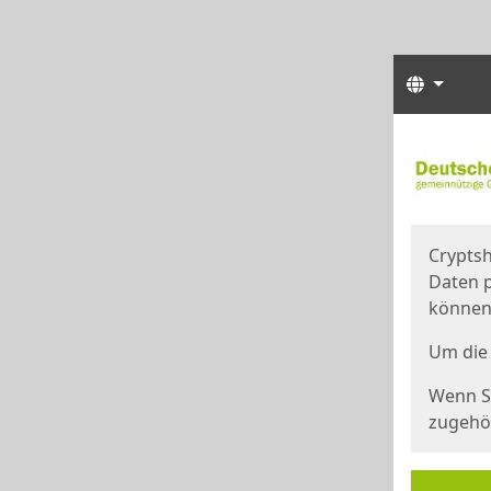
Sprach
Start
Starts
Cryptsh
Daten p
können
Um die 
Wenn Si
zugehör