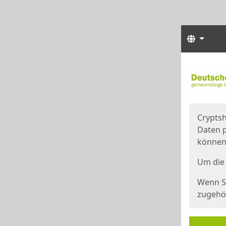
Sprach
Start
Starts
Cryptsh
Daten p
können
Um die 
Wenn Si
zugehör