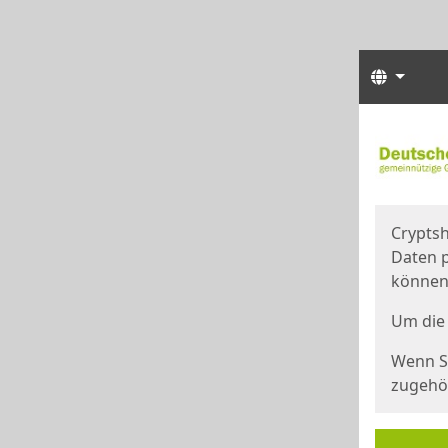
Sprach
Start
Starts
Cryptsh
Daten p
können
Um die 
Wenn Si
zugehör