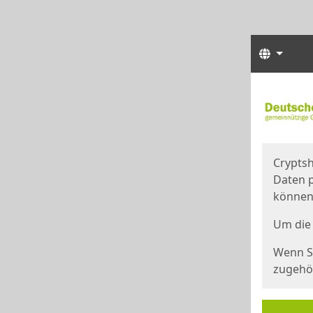
Sprach
Start
Starts
Cryptsh
Daten p
können
Um die 
Wenn Si
zugehör