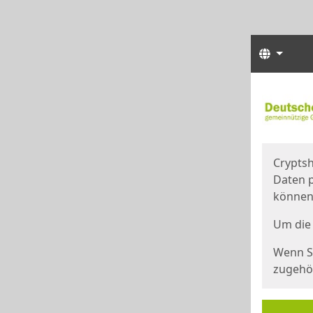
Sprach
Start
Starts
Cryptsh
Daten p
können
Um die 
Wenn Si
zugehör