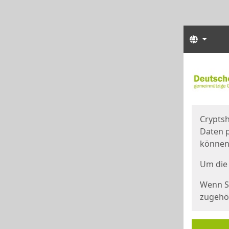
Sprach
Start
Starts
Cryptsh
Daten p
können
Um die 
Wenn Si
zugehör