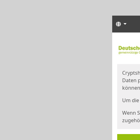
Sprach
Start
Starts
Cryptsh
Daten p
können
Um die 
Wenn Si
zugehör