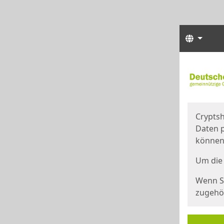
Sprach
Start
Starts
Cryptsh
Daten p
können
Um die 
Wenn Si
zugehör