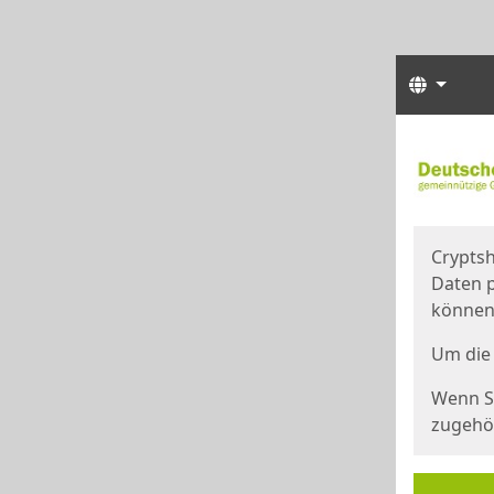
Sprach
Start
Starts
Cryptsh
Daten p
können
Um die 
Wenn Si
zugehör