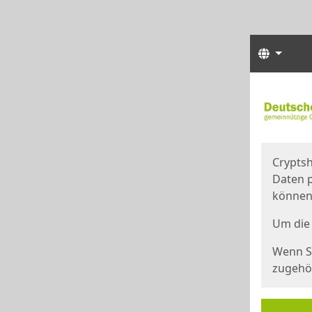
Sprach
Start
Starts
Cryptsh
Daten p
können
Um die 
Wenn Si
zugehör