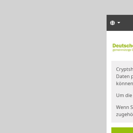
Sprach
Start
Starts
Cryptsh
Daten p
können
Um die 
Wenn Si
zugehör