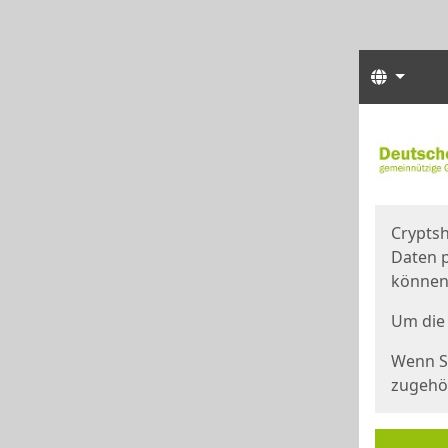
Sprach
Start
Starts
Cryptsh
Daten p
können
Um die 
Wenn Si
zugehör