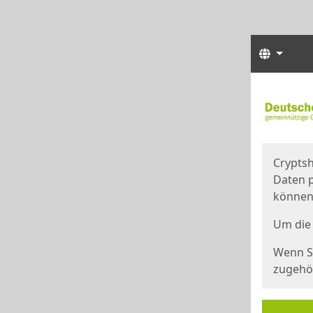
Sprach
Start
Starts
Cryptsh
Daten p
können
Um die 
Wenn Si
zugehör