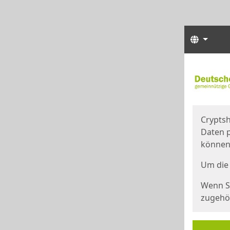
Sprach
Start
Starts
Cryptsh
Daten p
können
Um die 
Wenn Si
zugehör