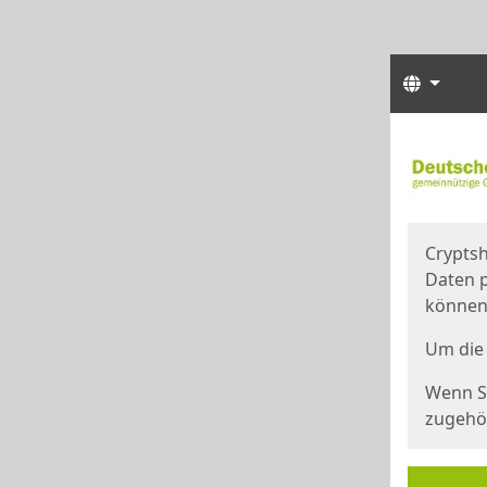
Sprach
Start
Starts
Cryptsh
Daten p
können
Um die 
Wenn Si
zugehör