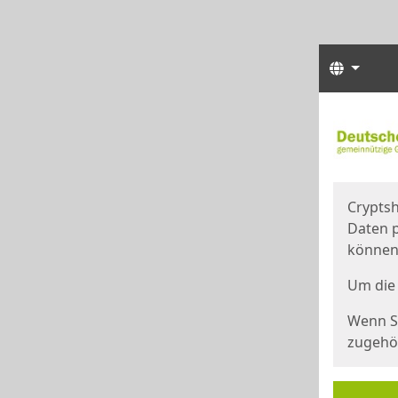
Sprach
Start
Starts
Cryptsh
Daten p
können
Um die 
Wenn Si
zugehör