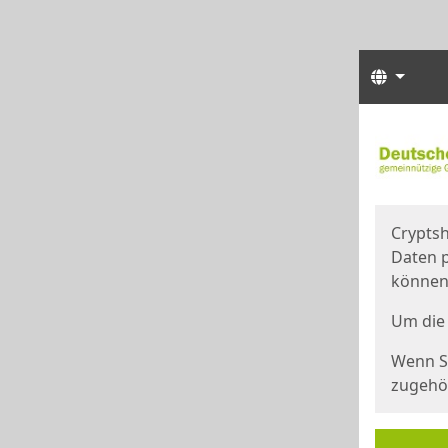
Sprach
Start
Starts
Cryptsh
Daten p
können
Um die 
Wenn Si
zugehör