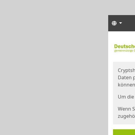
Sprach
Start
Starts
Cryptsh
Daten p
können
Um die 
Wenn Si
zugehör