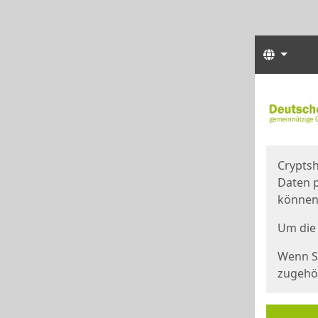
Sprach
Start
Starts
Cryptsh
Daten p
können
Um die 
Wenn Si
zugehör