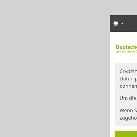
Sprach
Start
Starts
Cryptsh
Daten p
können
Um die 
Wenn Si
zugehör