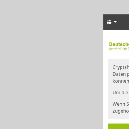
Sprach
Start
Starts
Cryptsh
Daten p
können
Um die 
Wenn Si
zugehör