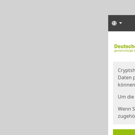
Sprach
Start
Starts
Cryptsh
Daten p
können
Um die 
Wenn Si
zugehör