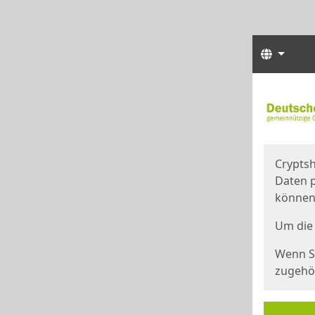
Sprach
Start
Starts
Cryptsh
Daten p
können
Um die 
Wenn Si
zugehör