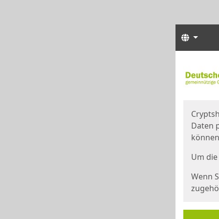
Sprach
Start
Starts
Cryptsh
Daten p
können
Um die 
Wenn Si
zugehör