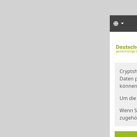
Sprach
Start
Starts
Cryptsh
Daten p
können
Um die 
Wenn Si
zugehör