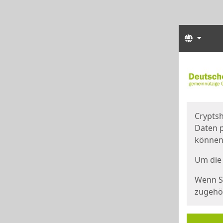
Sprach
Start
Starts
Cryptsh
Daten p
können
Um die 
Wenn Si
zugehör