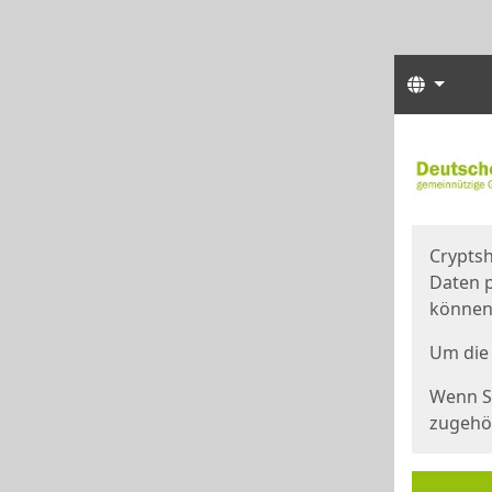
Sprach
Start
Starts
Cryptsh
Daten p
können
Um die 
Wenn Si
zugehör