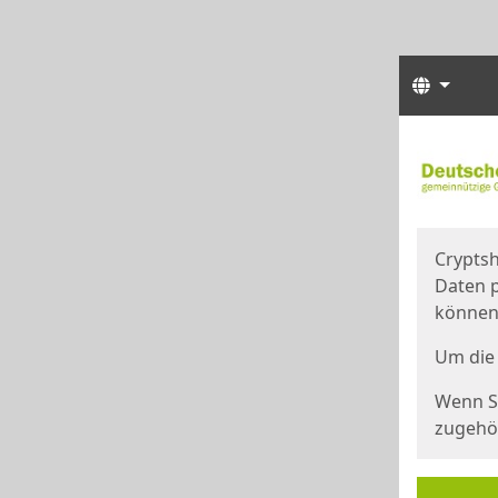
Sprach
Start
Starts
Cryptsh
Daten p
können
Um die 
Wenn Si
zugehör