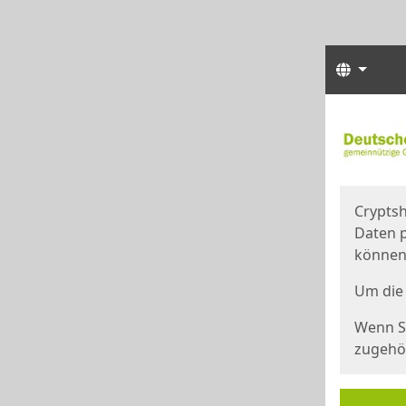
Sprach
Start
Starts
Cryptsh
Daten p
können
Um die 
Wenn Si
zugehör