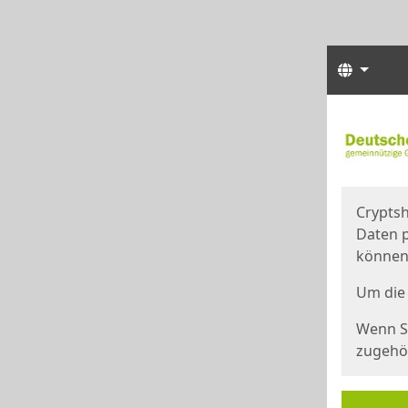
Sprach
Start
Starts
Cryptsh
Daten p
können
Um die 
Wenn Si
zugehör