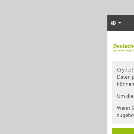
Sprach
Start
Starts
Cryptsh
Daten p
können
Um die 
Wenn Si
zugehör