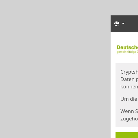
Sprach
Start
Starts
Cryptsh
Daten p
können
Um die 
Wenn Si
zugehör