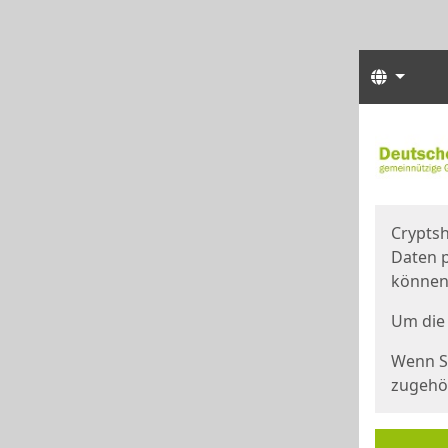
Sprach
Start
Starts
Cryptsh
Daten p
können
Um die 
Wenn Si
zugehör