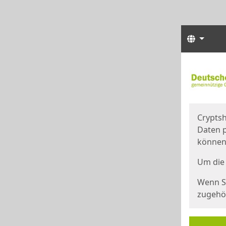
Sprach
Start
Starts
Cryptsh
Daten p
können
Um die 
Wenn Si
zugehör