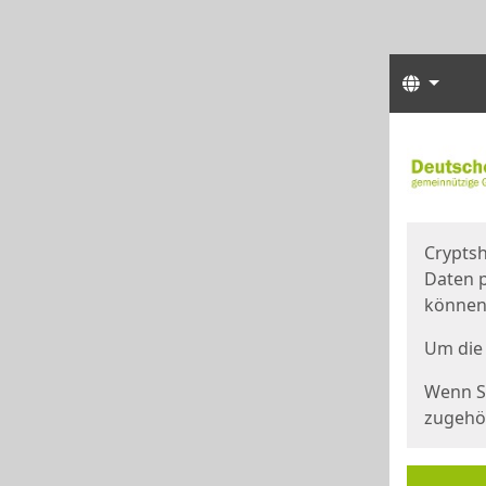
Sprach
Start
Starts
Cryptsh
Daten p
können
Um die 
Wenn Si
zugehör