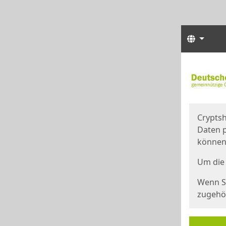
Sprach
Start
Starts
Cryptsh
Daten p
können
Um die 
Wenn Si
zugehör