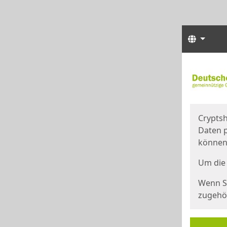
Sprach
Start
Starts
Cryptsh
Daten p
können
Um die 
Wenn Si
zugehör