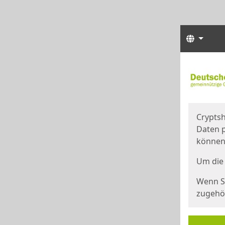
Sprach
Start
Starts
Cryptsh
Daten p
können
Um die 
Wenn Si
zugehör