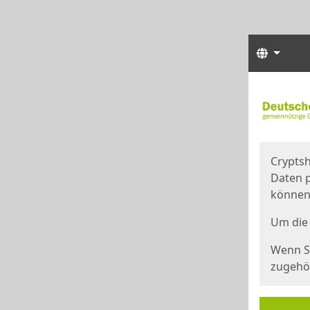
Sprach
Start
Starts
Cryptsh
Daten p
können
Um die 
Wenn Si
zugehör