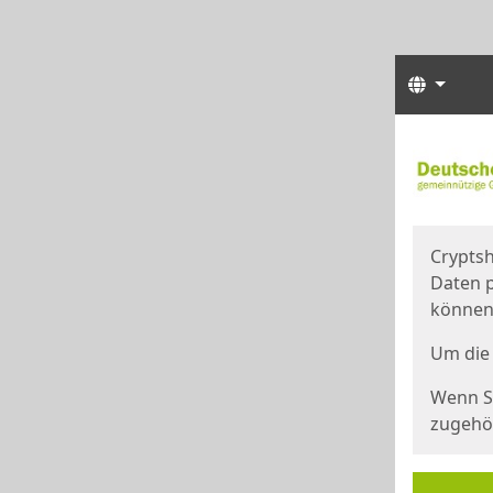
Sprach
Start
Starts
Cryptsh
Daten p
können
Um die 
Wenn Si
zugehör