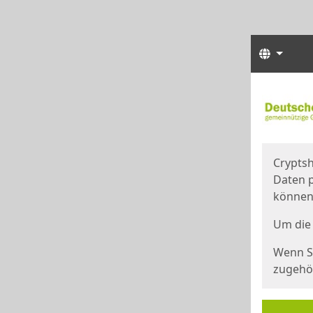
Sprach
Start
Starts
Cryptsh
Daten p
können
Um die 
Wenn Si
zugehör