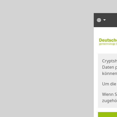
Sprach
Start
Starts
Cryptsh
Daten p
können
Um die 
Wenn Si
zugehör