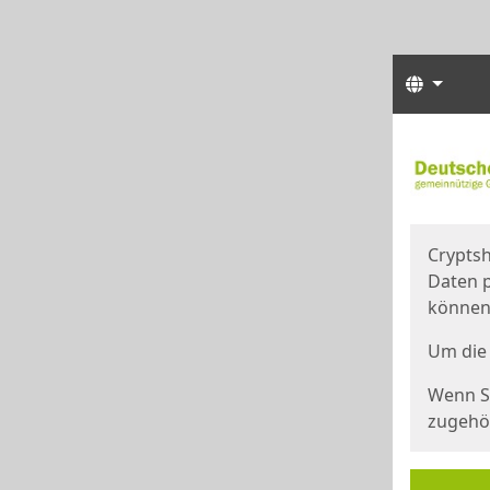
Sprach
Start
Starts
Cryptsh
Daten p
können
Um die 
Wenn Si
zugehör