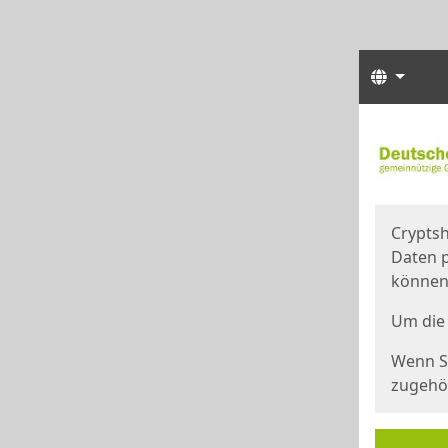
Sprach
Start
Starts
Cryptsh
Daten p
können
Um die 
Wenn Si
zugehör