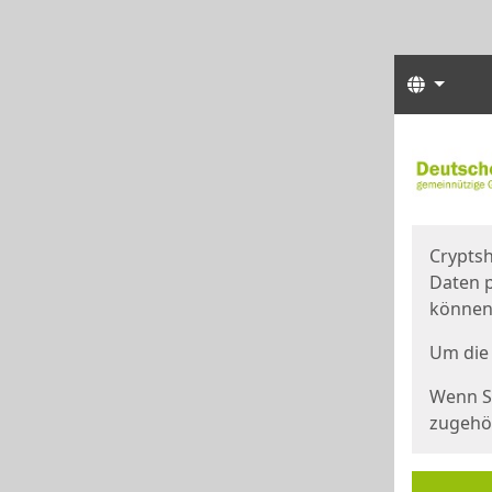
Sprach
Start
Starts
Cryptsh
Daten p
können
Um die 
Wenn Si
zugehör