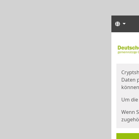
Sprach
Start
Starts
Cryptsh
Daten p
können
Um die 
Wenn Si
zugehör